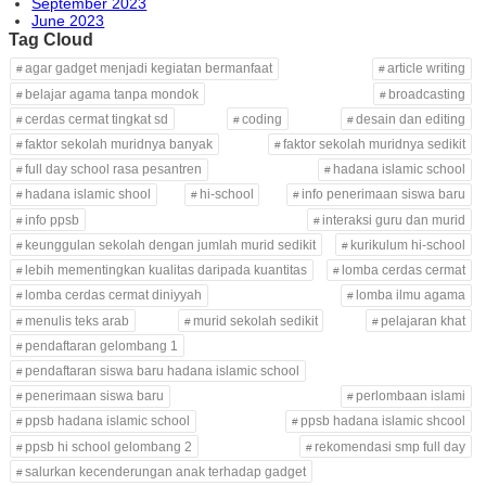
September 2023
June 2023
Tag Cloud
agar gadget menjadi kegiatan bermanfaat
article writing
belajar agama tanpa mondok
broadcasting
cerdas cermat tingkat sd
coding
desain dan editing
faktor sekolah muridnya banyak
faktor sekolah muridnya sedikit
full day school rasa pesantren
hadana islamic school
hadana islamic shool
hi-school
info penerimaan siswa baru
info ppsb
interaksi guru dan murid
keunggulan sekolah dengan jumlah murid sedikit
kurikulum hi-school
lebih mementingkan kualitas daripada kuantitas
lomba cerdas cermat
lomba cerdas cermat diniyyah
lomba ilmu agama
menulis teks arab
murid sekolah sedikit
pelajaran khat
pendaftaran gelombang 1
pendaftaran siswa baru hadana islamic school
penerimaan siswa baru
perlombaan islami
ppsb hadana islamic school
ppsb hadana islamic shcool
ppsb hi school gelombang 2
rekomendasi smp full day
salurkan kecenderungan anak terhadap gadget