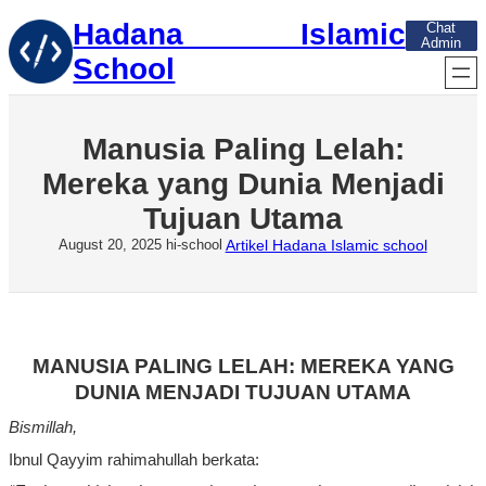
Skip
Hadana Islamic
Chat
to
Admin
content
School
Manusia Paling Lelah:
Mereka yang Dunia Menjadi
Tujuan Utama
Artikel Hadana Islamic school
August 20, 2025
hi-school
MANUSIA PALING LELAH: MEREKA YANG
DUNIA MENJADI TUJUAN UTAMA
Bismillah,
Ibnul
Qayyim
rahimahullah
berkata
: