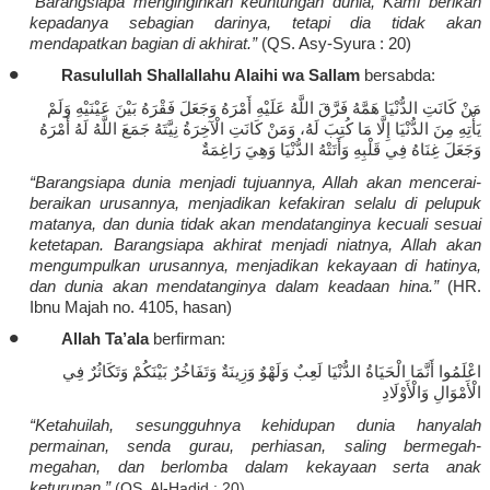
“
Barangsiapa
menginginkan
keuntungan
dunia, Kami
berikan
kepadanya
sebagian
darinya
,
tetapi
dia
tidak
akan
mendapatkan
bagian
di
akhirat
.”
(QS.
Asy-
Syura
:
20)
•
Rasulullah Shallallahu
Alaihi
wa
Sallam
bersabda
:
مَنْ كَانَتِ الدُّنْيَا هَمَّهُ فَرَّقَ اللَّهُ عَلَيْهِ أَمْرَهُ وَجَعَلَ فَقْرَهُ بَيْنَ عَيْنَيْهِ وَلَمْ
يَأْتِهِ مِنَ الدُّنْيَا إِلَّا مَا كُتِبَ لَهُ، وَمَنْ كَانَتِ الْآخِرَةُ نِيَّتَهُ جَمَعَ اللَّهُ لَهُ أَمْرَهُ
وَجَعَلَ غِنَاهُ فِي قَلْبِهِ وَأَتَتْهُ الدُّنْيَا وَهِيَ رَاغِمَةٌ
“
Barangsiapa
dunia
menjadi
tujuannya
, Allah
akan
mencerai-
beraikan
urusannya
,
menjadikan
kefakiran
selalu
di
pelupuk
matanya
, dan dunia
tidak
akan
mendatanginya
kecuali
sesuai
ketetapan
.
Barangsiapa
akhirat
menjadi
niatnya
, Allah
akan
mengumpulkan
urusannya
,
menjadikan
kekayaan
di
hatinya
,
dan dunia
akan
mendatanginya
dalam
keadaan
hina
.”
(HR.
Ibnu Majah no. 4105,
hasan
)
•
Allah
Ta’ala
berfirman
:
اعْلَمُوا أَنَّمَا الْحَيَاةُ الدُّنْيَا لَعِبٌ وَلَهْوٌ وَزِينَةٌ وَتَفَاخُرٌ بَيْنَكُمْ وَتَكَاثُرٌ فِي
الْأَمْوَالِ وَالْأَوْلَادِ
“
Ketahuilah
,
sesungguhnya
kehidupan
dunia
hanyalah
permainan
,
senda
gurau
,
perhiasan
,
saling
bermegah-
megahan
, dan
berlomba
dalam
kekayaan
serta
anak
keturunan
.”
(QS. Al-Hadid : 20)