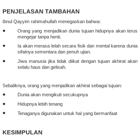
PENJELASAN TAMBAHAN
Ibnul
Qayyim
rahimahullah
menegaskan
bahwa
:
•
Orang yang
menjadikan
dunia
tujuan
hidupnya
akan
terus
mengejar
tanpa
henti
.
•
Ia
akan
merasa
lelah
secara
fisik
dan mental
karena
dunia
sifatnya
sementara
dan
penuh
ujian
.
•
Jiwa
manusia
jika
tidak
diikat
dengan
tujuan
akhirat
akan
selalu
haus dan
gelisah
.
Sebaliknya
, orang yang
menjadikan
akhirat
sebagai
tujuan
:
•
Dunia
akan
mengikuti
secukupnya
•
Hidupnya
lebih
tenang
•
Tenaganya
digunakan
untuk
hal
yang
bermanfaat
KESIMPULAN