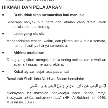
HIKMAH DAN PELAJARAN
•
Dunia
tidak
akan
memuaskan
hati
manusia
Seberapa
banyak
pun
harta
dan
jabatan
yang
diraih
,
akan
selalu
ada
rasa
kurang
.
•
Lelah yang
sia-sia
Menghabiskan
tenaga
,
waktu
, dan
pikiran
untuk
dunia
semata
,
namun
hasilnya
hanya
sementara
.
•
Akhirat
terabaikan
Orang yang
sibuk
mengejar
dunia
sering
melupakan
kewajiban
agama,
hingga
merugi
di
akhirat
.
•
Kebahagiaan
sejati
ada
pada
hati
Rasulullah Shallallahu
Alaihi
wa
Sallam
bersabda
:
لَيْسَ الغِنَى عَنْ كَثْرَةِ العَرَضِ وَلَكِنَّ الغِنَى غِنَى النَّفْسِ
“
Kekayaan
itu
bukanlah
banyaknya
harta
benda
,
tetapi
kekayaan
adalah
kekayaan
hati
.”
(HR. Al-Bukhari no. 6446,
Muslim no. 1051)