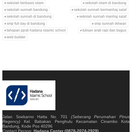
sekolah berbasis islam
sekolah islam di bandung
sekolah sunnah bandung
sekolah sunnah bermanhaj salaf
sekolah sunnah di bandung
sekolah sunnah manhaj salaf
smp full day di bandung
smp sunnah ikhwan
tahapan ppsb hadana islamic school
tulisan arab rapi dan bagus
web builder
Jalan Soekarno Hatta No. 701
(Seberang Perumahan Pinus
Regency)
Kel. Babakan Penghulu Kecamatan Cinambo Kota
Bandung, Kode Pos 40296
Contact Person:
Hadana Center (0878-2074-2929)