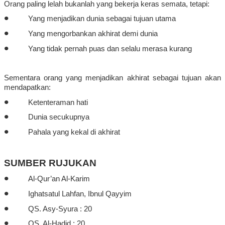
Orang paling
lelah
bukanlah
yang
bekerja
keras
semata
,
tetapi
:
•
Yang
menjadikan
dunia
sebagai
tujuan
utama
•
Yang
mengorbankan
akhirat
demi dunia
•
Yang
tidak
pernah
puas
dan
selalu
merasa
kurang
Sementara
orang yang
menjadikan
akhirat
sebagai
tujuan
akan
mendapatkan
:
•
Ketenteraman
hati
•
Dunia
secukupnya
•
Pahala yang
kekal
di
akhirat
SUMBER RUJUKAN
•
Al-Qur’an Al-Karim
•
Ighatsatul
Lahfan
,
Ibnul
Qayyim
•
QS.
Asy-
Syura
:
20
•
QS. Al-
Hadid :
20