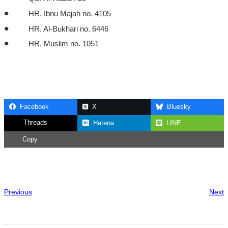
•
HR. Ibnu Majah no. 4105
•
HR. Al-Bukhari no. 6446
•
HR. Muslim no. 1051
Facebook
X
Bluesky
Threads
Hatena
LINE
Copy
Previous
Next