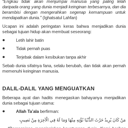
“
Engkau
tidak
akan
menjumpai
manusia
yang paling
lelah
daripada
orang yang dunia
menjadi
keinginan
terbesarnya
, dan
dia
berambisi
dengan
mengerahkan
segenap
kemampuan
untuk
mendapatkan
dunia.”
(
Ighatsatul
Lahfan
)
Ucapan
ini
adalah
peringatan
keras
bahwa
menjadikan
dunia
sebagai
tujuan
hidup
akan
membuat
seseorang
:
•
Letih
lahir
batin
•
Tidak
pernah
puas
•
Terjebak
dalam
kesibukan
tanpa
akhir
Sebab
dunia
sifatnya
fana
,
selalu
berubah
, dan
tidak
akan
pernah
memenuhi
keinginan
manusia
.
DALIL-DALIL YANG MENGUATKAN
Beberapa
ayat
dan
hadits
menegaskan
bahayanya
menjadikan
dunia
sebagai
tujuan
utama
:
•
Allah
Ta’ala
berfirman
:
مَنْ كَانَ يُرِيدُ حَرْثَ الدُّنْيَا نُؤْتِهِ مِنْهَا وَمَا لَهُ فِي الْآخِرَةِ مِنْ نَصِيبٍ