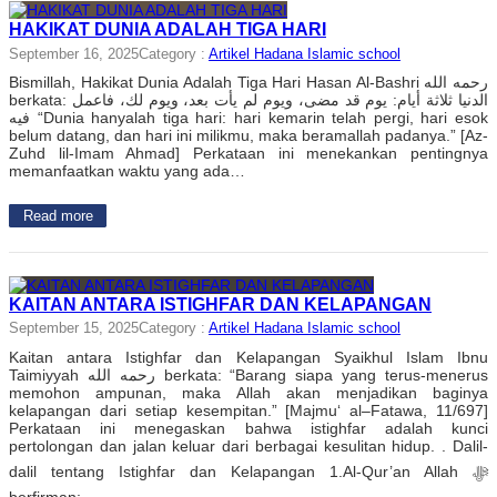
HAKIKAT DUNIA ADALAH TIGA HARI
September 16, 2025
Category :
Artikel Hadana Islamic school
Bismillah, Hakikat Dunia Adalah Tiga Hari Hasan Al-Bashri رحمه الله
berkata: الدنيا ثلاثة أيام: يوم قد مضى، ويوم لم يأت بعد، ويوم لك، فاعمل
فيه “Dunia hanyalah tiga hari: hari kemarin telah pergi, hari esok
belum datang, dan hari ini milikmu, maka beramallah padanya.” [Az-
Zuhd lil-Imam Ahmad] Perkataan ini menekankan pentingnya
memanfaatkan waktu yang ada…
Read more
KAITAN ANTARA ISTIGHFAR DAN KELAPANGAN
September 15, 2025
Category :
Artikel Hadana Islamic school
Kaitan antara Istighfar dan Kelapangan Syaikhul Islam Ibnu
Taimiyyah رحمه الله berkata: “Barang siapa yang terus-menerus
memohon ampunan, maka Allah akan menjadikan baginya
kelapangan dari setiap kesempitan.” [Majmu‘ al–Fatawa, 11/697]
Perkataan ini menegaskan bahwa istighfar adalah kunci
pertolongan dan jalan keluar dari berbagai kesulitan hidup. . Dalil-
dalil tentang Istighfar dan Kelapangan 1.Al-Qur’an Allah ﷻ
berfirman:…