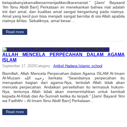
betapabanyakamalbesarmenjadikecilkarenaniat.” [Jami‘ Bayaanil
‘Ilm Ibnu Abdil Barr] Perkataan ini menekankan bahwa niat adalah
inti dari amal, dan kualitas amal sangat bergantung pada niatnya.
Amal yang kecil pun bisa menjadi sangat bernilai di sisi Allah apabila
niatnya ikhlas. Sebaliknya, amal besar…
Read more
ALLAH MENCELA PERPECAHAN DALAM AGAMA
ISLAM
September 17, 2025
Category :
Artikel Hadana Islamic school
Bismillah, Allah Mencela Perpecahan dalam Agama ISLAM Al-Imam
Al-Muzani رحمه الله berkata: “Seandainya perpecahan itu
merupakan bagian dari agama-Nya, tentulah Allah tidak akan
mencela perpecahan. Andaikan perselisihan itu termasuk hukum-
Nya, tentunya Allah tidak akan memerintahkan untuk kembali
kepada Al-Kitab dan As-Sunnah ketika itu terjadi.” [Jami‘ Bayanil ‘Ilmi
wa Fadhlihi – Al-Imam Ibnu Abdil Barr] Perkataan…
Read more