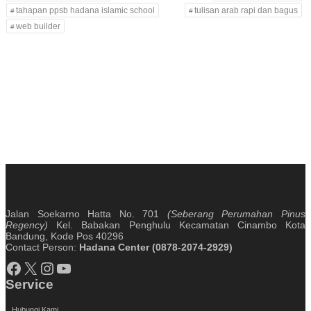
tahapan ppsb hadana islamic school
tulisan arab rapi dan bagus
web builder
Jalan Soekarno Hatta No. 701
(Seberang Perumahan Pinus
Regency)
Kel. Babakan Penghulu Kecamatan Cinambo Kota
Bandung, Kode Pos 40296
Contact Person:
Hadana Center (0878-2074-2929)
Facebook
X
Instagram
YouTube
Service
Hubungi Kami