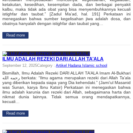
ketakutan, kesedihan, kesempitan dada, dan berbagai penyakit
kalbu, maka tidak ada obat yang bisa menyembuhkannya kecuali
istighfar dan taubat.” [Zadul Ma‘ad, hal. 191] Perkataan ini
menegaskan bahwa sumber kegelisahan jiwa adalah dosa, dan
obatnya hanyalah dengan istighfar dan taubat yang…
Read more
ILMU ADALAH REZEKI DARI ALLAH TA’ALA
September 12, 2025
Category :
Artikel Hadana Islamic school
Bismillah, Ilmu Adalah Rezeki DARI ALLAH TA’ALA Imam Al-Bukhari
رحمه الله berkata: “Ilmu agama merupakan rezeki dari Allah Ta’ala
yang diberikan kepada siapa yang Dia kehendaki.” (Jami‘ul Masanid
was Sunan, karya Ibnu Katsir) Perkataan ini menegaskan bahwa
ilmu adalah karunia dan rezeki dari Allah, sebagaimana harta dan
nikmat dunia lainnya. Tidak semua orang mendapatkannya,
kecuali…
Read more