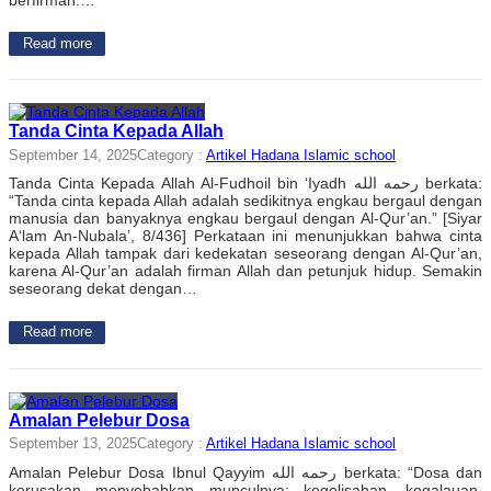
Read more
Tanda Cinta Kepada Allah
September 14, 2025
Category :
Artikel Hadana Islamic school
Tanda Cinta Kepada Allah Al-Fudhoil bin ‘Iyadh رحمه الله berkata:
“Tanda cinta kepada Allah adalah sedikitnya engkau bergaul dengan
manusia dan banyaknya engkau bergaul dengan Al-Qur’an.” [Siyar
A‘lam An-Nubala’, 8/436] Perkataan ini menunjukkan bahwa cinta
kepada Allah tampak dari kedekatan seseorang dengan Al-Qur’an,
karena Al-Qur’an adalah firman Allah dan petunjuk hidup. Semakin
seseorang dekat dengan…
Read more
Amalan Pelebur Dosa
September 13, 2025
Category :
Artikel Hadana Islamic school
Amalan Pelebur Dosa Ibnul Qayyim رحمه الله berkata: “Dosa dan
kerusakan menyebabkan munculnya: kegelisahan, kegalauan,