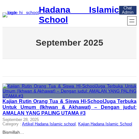
Skip
Hadana Islamic
Chat
to
Admin
content
School
September 2025
Kajian Rutin Orang Tua & Siswa HI-SchoolJuga Terbuka
Untuk Umum (Ikhwan & Akhawat) – Dengan judul:
AMALAN YANG PALING UTAMA #3
September 28, 2025
Category :
Artikel Hadana Islamic school
, 
Kajian Hadana Islamic School
Bismillah…