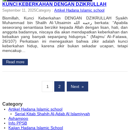
KUNCI KEBERKAHAN DENGAN DZIKRULLAH
September 11, 2025
Category :
Artikel Hadana Islamic school
Bismillah, Kunci Keberkahan DENGAN DZIKRULLAH Syaikh
Muhammad bin Shalih Al-‘Utsaimin رحمه الله berkata: “Apabila
seseorang senantiasa berzikir kepada Allah dengan lisan, hati, dan
anggota badannya, niscaya dia akan mendapatkan keberkahan dan
kebaikan yang banyak sepanjang hidupnya.” (Majmu‘ Al–Fatawa,
26/107) Perkataan ini menegaskan bahwa zikir adalah kunci
keberkahan hidup, karena zikir bukan sekadar ucapan, tetapi
mencakup…
Read more
1
2
Next
»
Category
Artikel Hadana Islamic school
Serial Kitab Shahih Al-Adab Al Islamiyyah
Ashampoo
Info PPSB
Kajian Hadana Islamic School