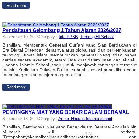
Read more
Pendaftaran Gelombang 1 Tahun Ajaran 2026/2027
September 19, 2025
Category :
Info PPSB
, 
Tentang HI-School
Bismillah, Membentuk Generasi Qur’ani yang Siap Berdakwah di
Era Digital Di tengah derasnya arus globalisasi dan perkembangan
teknologi, umat Islam membutuhkan generasi yang tidak hanya
cerdas secara akademik, tetapi juga kuat dalam iman dan akhlak.
Hadana Islamic School hadir untuk menjawab tantangan tersebut
melalui Kurikulum Dakwah Digital, sebuah inovasi pendidikan yang
mengintegrasikan pelajaran agama, ilmu…
Read more
PENTINGNYA NIAT YANG BENAR DALAM BERAMAL
September 18, 2025
Category :
Artikel Hadana Islamic school
Bismillah, Pentingnya Niat yang Benar dalam Beramal Abdullah bin
Mubarak رحمه الله berkata:
“Betapabanyakamalkecilmenjadibesarkarenaniat, dan