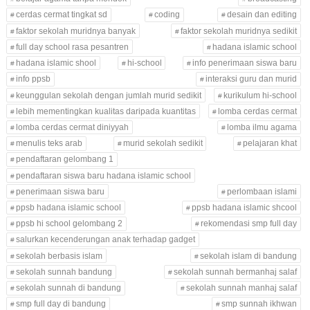
cerdas cermat tingkat sd
coding
desain dan editing
faktor sekolah muridnya banyak
faktor sekolah muridnya sedikit
full day school rasa pesantren
hadana islamic school
hadana islamic shool
hi-school
info penerimaan siswa baru
info ppsb
interaksi guru dan murid
keunggulan sekolah dengan jumlah murid sedikit
kurikulum hi-school
lebih mementingkan kualitas daripada kuantitas
lomba cerdas cermat
lomba cerdas cermat diniyyah
lomba ilmu agama
menulis teks arab
murid sekolah sedikit
pelajaran khat
pendaftaran gelombang 1
pendaftaran siswa baru hadana islamic school
penerimaan siswa baru
perlombaan islami
ppsb hadana islamic school
ppsb hadana islamic shcool
ppsb hi school gelombang 2
rekomendasi smp full day
salurkan kecenderungan anak terhadap gadget
sekolah berbasis islam
sekolah islam di bandung
sekolah sunnah bandung
sekolah sunnah bermanhaj salaf
sekolah sunnah di bandung
sekolah sunnah manhaj salaf
smp full day di bandung
smp sunnah ikhwan