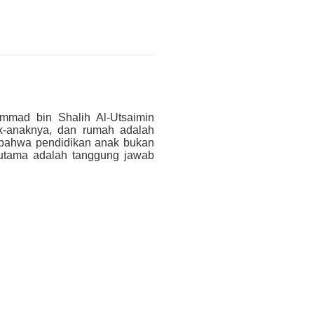
mmad bin Shalih Al-Utsaimin
ak-anaknya, dan rumah adalah
n bahwa pendidikan anak bukan
 utama adalah tanggung jawab