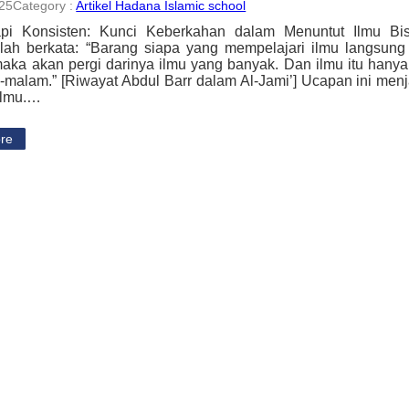
025
Category :
Artikel Hadana Islamic school
tapi Konsisten: Kunci Keberkahan dalam Menuntut Ilmu Bis
lah berkata: “Barang siapa yang mempelajari ilmu langsung
aka akan pergi darinya ilmu yang banyak. Dan ilmu itu hanya 
malam.” [Riwayat Abdul Barr dalam Al-Jami’] Ucapan ini menja
ilmu.…
re