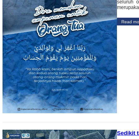
seluruh o
merupakan
Read mo
Sedikit