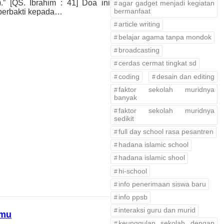
.” [QS. Ibrahim : 41] Doa ini
agar gadget menjadi kegiatan
bermanfaat
 berbakti kepada…
article writing
belajar agama tanpa mondok
broadcasting
cerdas cermat tingkat sd
coding
desain dan editing
faktor sekolah muridnya
banyak
faktor sekolah muridnya
sedikit
full day school rasa pesantren
hadana islamic school
hadana islamic shool
hi-school
info penerimaan siswa baru
info ppsb
interaksi guru dan murid
lmu
keunggulan sekolah dengan