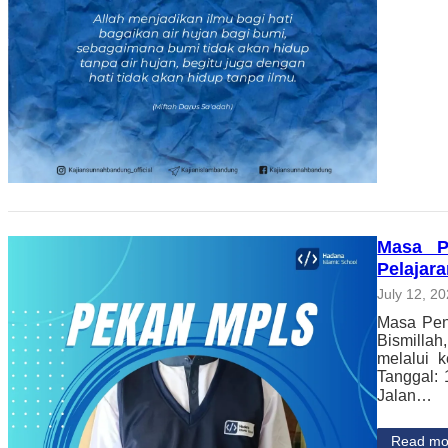
Masa P
Pelajar
July 12, 2
Masa Pen
Bismilla
melalui 
Tanggal: 
Jalan…
Read mo