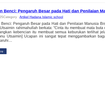
an Benci: Pengaruh Besar pada Hati dan Penilaian M
025
Category :
Artikel Hadana Islamic school
 Benci: Pengaruh Besar pada Hati dan Penilaian Manusia Bi
-Utsaimin rahimahullah berkata: “Cinta itu membuat mata buta 
angkan kebencian itu membuat semua keburukan terlihat jel
bnu Utsaimin] Ucapan ini sangat tepat menggambarkan bag
aruhi…
re