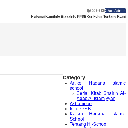
Facebook
X
Instagram
YouTube
Chat Admin
Hubungi Kami
Info Biaya
Info PPSB
Kurikulum
Tentang Kami
Category
Artikel Hadana Islamic
school
Serial Kitab Shahih Al-
Adab Al Islamiyyah
Ashampoo
Info PPSB
Kajian Hadana Islamic
School
Tentang HI-School