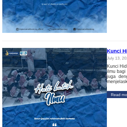
Kunci H
July 13, 2
Kunci Hid
ilmu bagi
juga den
menjelask
Read mo