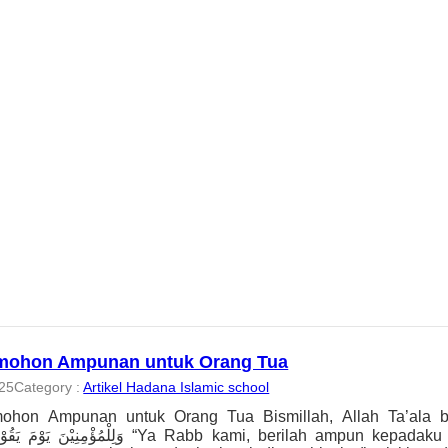
mohon Ampunan untuk Orang Tua
025
Category :
Artikel Hadana Islamic school
Ampunan untuk Orang Tua Bismillah, Allah Ta’ala berfirman: رْ لِيْ وَلِوَالِدَيَّ
وَلِل “Ya Rabb kami, berilah ampun kepadaku dan kedua orang tuaku serta