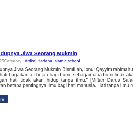
idupnya Jiwa Seorang Mukmin
025
Category :
Artikel Hadana Islamic school
upnya Jiwa Seorang Mukmin Bismillah, Ibnul Qayyim rahimahul
 hati bagaikan air hujan bagi bumi, sebagaimana bumi tidak aka
gan hati tidak akan hidup tanpa ilmu.” [Miftah Darus Sa
an betapa pentingnya ilmu bagi hati manusia. Hati tanpa ilmu
re