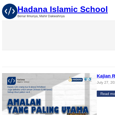
Skip
Hadana Islamic School
to
content
Benar Ilmunya, Mahir Dakwahnya
Kajian 
July 27, 2
Read mo