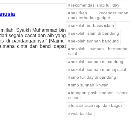
rekomendasi smp full day
salurkan kecenderungan
anusia
anak terhadap gadget
sekolah berbasis islam
smillah, Syaikh Muhammad bin
sekolah islam di bandung
dari segala cacat dan aib yang
as di pandangannya.” [Majmu‘
sekolah sunnah bandung
aimana cinta dan benci dapat
sekolah sunnah bermanhaj
salaf
sekolah sunnah di bandung
sekolah sunnah manhaj salaf
smp full day di bandung
smp sunnah ikhwan
tahapan ppsb hadana islamic
school
tulisan arab rapi dan bagus
web builder