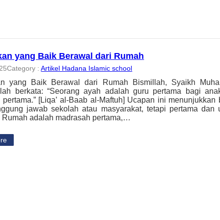
kan yang Baik Berawal dari Rumah
025
Category :
Artikel Hadana Islamic school
an yang Baik Berawal dari Rumah Bismillah, Syaikh Muha
llah berkata: “Seorang ayah adalah guru pertama bagi an
pertama.” [Liqa’ al-Baab al-Maftuh] Ucapan ini menunjukka
nggung jawab sekolah atau masyarakat, tetapi pertama dan
a. Rumah adalah madrasah pertama,…
re