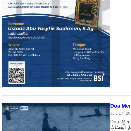
Doa Me
July 17, 2
Doa Memohon 
ْمُؤْمِنِيْنَ يَوْمَ يَقُوْمُ الْحِسَابُ