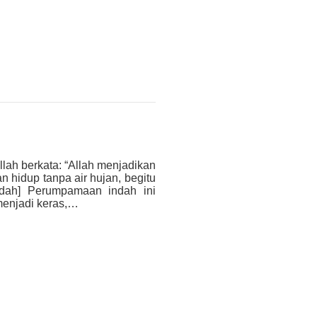
lah berkata: “Allah menjadikan
n hidup tanpa air hujan, begitu
’adah] Perumpamaan indah ini
 menjadi keras,…