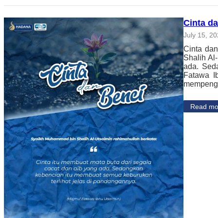
Cinta d
July 15, 2
Cinta dan
Shalih Al
ada. Sed
Fatawa I
mempeng
Read mo