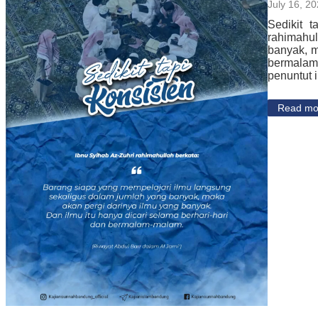
July 16, 2
Sedikit 
rahimahul
banyak, m
bermalam-
penuntut 
Read mo