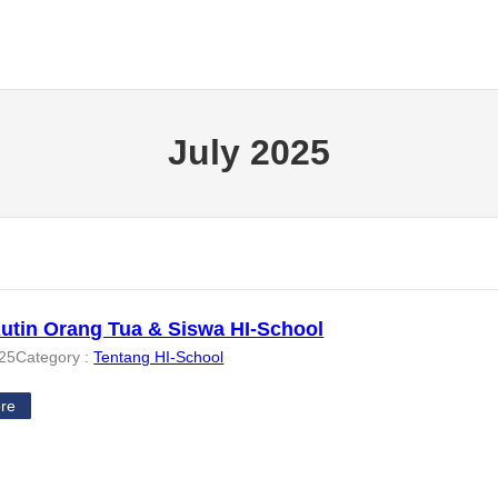
July 2025
Rutin Orang Tua & Siswa HI-School
025
Category :
Tentang HI-School
re