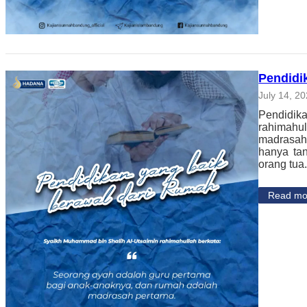
Pendidi
July 14, 2
Pendidik
rahimahu
madrasah 
hanya ta
orang tu
Read mo