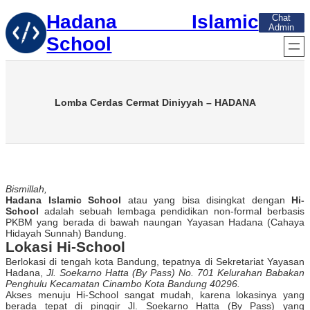
Skip
Hadana Islamic
Chat
to
Admin
content
School
Lomba Cerdas Cermat Diniyyah – HADANA
Bismillah,
Hadana Islamic School
atau yang bisa disingkat dengan
Hi-
School
adalah sebuah lembaga pendidikan non-formal berbasis
PKBM yang berada di bawah naungan Yayasan Hadana (Cahaya
Hidayah Sunnah) Bandung.
Lokasi Hi-School
Berlokasi di tengah kota Bandung, tepatnya di Sekretariat Yayasan
Hadana,
Jl. Soekarno Hatta (By Pass) No. 701 Kelurahan Babakan
Penghulu Kecamatan Cinambo Kota Bandung 40296.
Akses menuju Hi-School sangat mudah, karena lokasinya yang
berada tepat di pinggir Jl. Soekarno Hatta (By Pass) yang