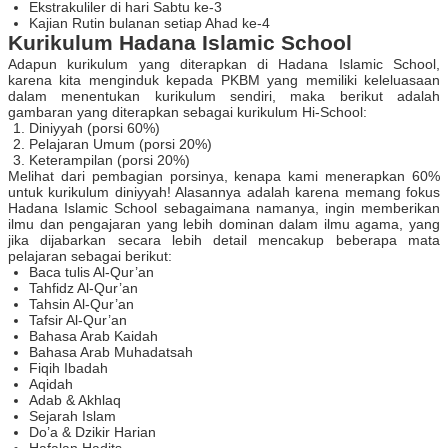
Ekstrakuliler di hari Sabtu ke-3
Kajian Rutin bulanan setiap Ahad ke-4
Kurikulum Hadana Islamic School
Adapun kurikulum yang diterapkan di Hadana Islamic School,
karena kita menginduk kepada PKBM yang memiliki keleluasaan
dalam menentukan kurikulum sendiri, maka berikut adalah
gambaran yang diterapkan sebagai kurikulum Hi-School:
Diniyyah (porsi 60%)
Pelajaran Umum (porsi 20%)
Keterampilan (porsi 20%)
Melihat dari pembagian porsinya, kenapa kami menerapkan 60%
untuk kurikulum diniyyah! Alasannya adalah karena memang fokus
Hadana Islamic School sebagaimana namanya, ingin memberikan
ilmu dan pengajaran yang lebih dominan dalam ilmu agama, yang
jika dijabarkan secara lebih detail mencakup beberapa mata
pelajaran sebagai berikut:
Baca tulis Al-Qur’an
Tahfidz Al-Qur’an
Tahsin Al-Qur’an
Tafsir Al-Qur’an
Bahasa Arab Kaidah
Bahasa Arab Muhadatsah
Fiqih Ibadah
Aqidah
Adab & Akhlaq
Sejarah Islam
Do’a & Dzikir Harian
Hafalan Hadits