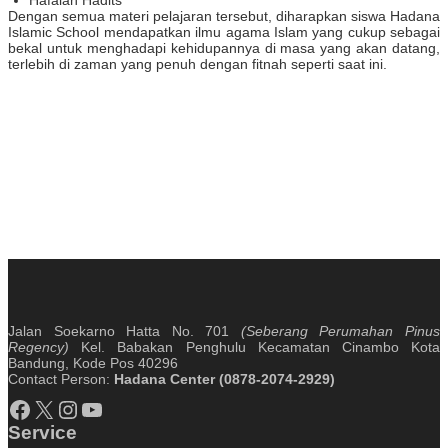
Dengan semua materi pelajaran tersebut, diharapkan siswa Hadana
Islamic School mendapatkan ilmu agama Islam yang cukup sebagai
bekal untuk menghadapi kehidupannya di masa yang akan datang,
terlebih di zaman yang penuh dengan fitnah seperti saat ini.
Jalan Soekarno Hatta No. 701
(Seberang Perumahan Pinus
Regency)
Kel. Babakan Penghulu Kecamatan Cinambo Kota
Bandung, Kode Pos 40296
Contact Person:
Hadana Center (0878-2074-2929)
Facebook
X
Instagram
YouTube
Service