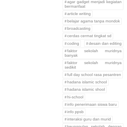
agar gadget menjadi kegiatan
bermanfaat
article writing
belajar agama tanpa mondok
broadcasting
cerdas cermat tingkat sd
coding
desain dan editing
faktor sekolah muridnya
banyak
faktor sekolah muridnya
sedikit
full day school rasa pesantren
hadana islamic school
hadana islamic shool
hi-school
info penerimaan siswa baru
info ppsb
interaksi guru dan murid
keunggulan sekolah dengan