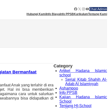
Facebook
X
Instagram
YouTube
Chat Admin
Hubungi Kami
Info Biaya
Info PPSB
Kurikulum
Tentang Kami
Category
Artikel Hadana Islamic
iatan Bermanfaat
school
Serial Kitab Shahih Al-
Adab Al Islamiyyah
aat Anak yang terlahir di era
Ashampoo
get. Hal ini bisa memberikan
Info PPSB
 bagaimana cara untuk salurkan
Kajian Hadana Islamic
awabannya bisa didapatkan di
School
Tentang HI-School