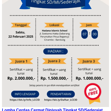
Lomba Cerdas Cermat Diniyyah Tingkat SD/Sederajat