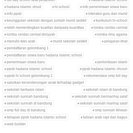
hadana islamic shool
hi-school
info penerimaan siswa baru
info ppsb
interaksi guru dan murid
keunggulan sekolah dengan jumlah murid sedikit
kurikulum hi-school
lebih mementingkan kualitas daripada kuantitas
lomba cerdas cermat
lomba cerdas cermat diniyyah
lomba ilmu agama
menulis teks arab
murid sekolah sedikit
pelajaran khat
pendaftaran gelombang 1
pendaftaran siswa baru hadana islamic school
penerimaan siswa baru
perlombaan islami
ppsb hadana islamic school
ppsb hadana islamic shcool
ppsb hi school gelombang 2
rekomendasi smp full day
salurkan kecenderungan anak terhadap gadget
sekolah berbasis islam
sekolah islam di bandung
sekolah sunnah bandung
sekolah sunnah bermanhaj salaf
sekolah sunnah di bandung
sekolah sunnah manhaj salaf
smp full day di bandung
smp sunnah ikhwan
tahapan ppsb hadana islamic school
tulisan arab rapi dan bagus
web builder