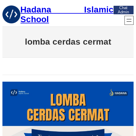
Skip
Hadana Islamic
Chat
to
Admin
content
School
lomba cerdas cermat