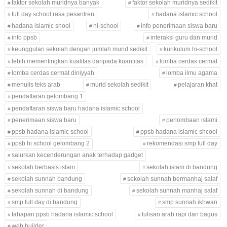
faktor sekolah muridnya banyak
faktor sekolah muridnya sedikit
full day school rasa pesantren
hadana islamic school
hadana islamic shool
hi-school
info penerimaan siswa baru
info ppsb
interaksi guru dan murid
keunggulan sekolah dengan jumlah murid sedikit
kurikulum hi-school
lebih mementingkan kualitas daripada kuantitas
lomba cerdas cermat
lomba cerdas cermat diniyyah
lomba ilmu agama
menulis teks arab
murid sekolah sedikit
pelajaran khat
pendaftaran gelombang 1
pendaftaran siswa baru hadana islamic school
penerimaan siswa baru
perlombaan islami
ppsb hadana islamic school
ppsb hadana islamic shcool
ppsb hi school gelombang 2
rekomendasi smp full day
salurkan kecenderungan anak terhadap gadget
sekolah berbasis islam
sekolah islam di bandung
sekolah sunnah bandung
sekolah sunnah bermanhaj salaf
sekolah sunnah di bandung
sekolah sunnah manhaj salaf
smp full day di bandung
smp sunnah ikhwan
tahapan ppsb hadana islamic school
tulisan arab rapi dan bagus
web builder