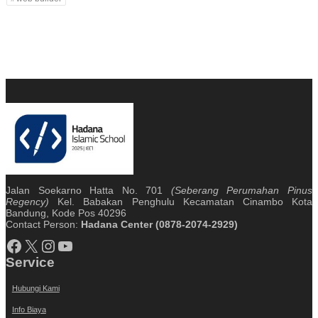
Jalan Soekarno Hatta No. 701
(Seberang Perumahan Pinus
Regency)
Kel. Babakan Penghulu Kecamatan Cinambo Kota
Bandung, Kode Pos 40296
Contact Person:
Hadana Center (0878-2074-2929)
Facebook
X
Instagram
YouTube
Service
Hubungi Kami
Info Biaya