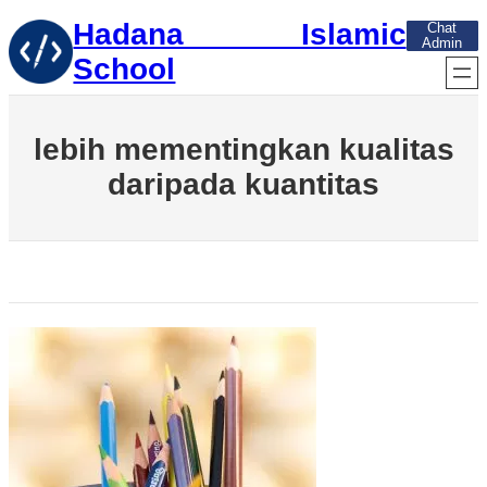
Skip
Hadana Islamic
Chat
to
Admin
content
School
lebih mementingkan kualitas
daripada kuantitas