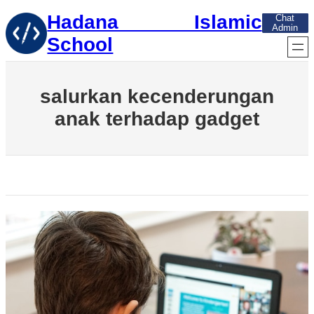
Skip
Hadana Islamic
Chat
to
Admin
content
School
salurkan kecenderungan
anak terhadap gadget