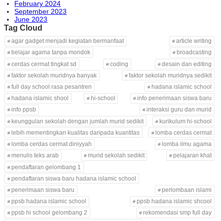
February 2024
September 2023
June 2023
Tag Cloud
agar gadget menjadi kegiatan bermanfaat
article writing
belajar agama tanpa mondok
broadcasting
cerdas cermat tingkat sd
coding
desain dan editing
faktor sekolah muridnya banyak
faktor sekolah muridnya sedikit
full day school rasa pesantren
hadana islamic school
hadana islamic shool
hi-school
info penerimaan siswa baru
info ppsb
interaksi guru dan murid
keunggulan sekolah dengan jumlah murid sedikit
kurikulum hi-school
lebih mementingkan kualitas daripada kuantitas
lomba cerdas cermat
lomba cerdas cermat diniyyah
lomba ilmu agama
menulis teks arab
murid sekolah sedikit
pelajaran khat
pendaftaran gelombang 1
pendaftaran siswa baru hadana islamic school
penerimaan siswa baru
perlombaan islami
ppsb hadana islamic school
ppsb hadana islamic shcool
ppsb hi school gelombang 2
rekomendasi smp full day