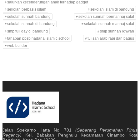
salurkan kecenderungan anak terhadap gadget
sekolah berbasis islam
sekolah islam di bandung
sekolah sunnah bandung
sekolah sunnah bermanhaj salaf
sekolah sunnah di bandung
sekolah sunnah manhaj salaf
smp full day di bandung
smp sunnah ikhwan
tahapan ppsb hadana islamic school
tulisan arab rapi dan bagus
web builder
Jalan Soekarno Hatta No. 701
(Seberang Perumahan Pinus
Regency)
Kel. Babakan Penghulu Kecamatan Cinambo Kota