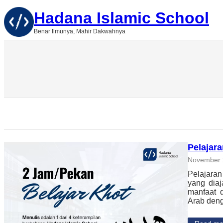
Skip
Hadana Islamic School
to
content
Benar Ilmunya, Mahir Dakwahnya
Pelajar
November 
Pelajaran
yang dia
manfaat d
Arab deng