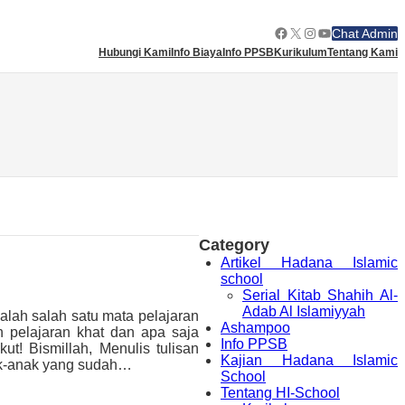
Facebook
X
Instagram
YouTube
Chat Admin
Hubungi Kami
Info Biaya
Info PPSB
Kurikulum
Tentang Kami
Category
Artikel Hadana Islamic
school
Serial Kitab Shahih Al-
Adab Al Islamiyyah
alah salah satu mata pelajaran
Ashampoo
 pelajaran khat dan apa saja
Info PPSB
t! Bismillah, Menulis tulisan
Kajian Hadana Islamic
nak-anak yang sudah…
School
Tentang HI-School