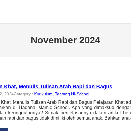
November 2024
an Khat, Menulis Tulisan Arab Rapi dan Bagus
2, 2024
Category :
Kurikulum
, 
Tentang HI-School
 Khat, Menulis Tulisan Arab Rapi dan Bagus Pelajaran Khat ad
jarkan di Hadana Islamic School. Apa yang dimaksud dengan
an keunggulannya? Simak penjelasannya dalam artikel beriku
an rapi dan bagus tidak dimiliki oleh semua anak. Bahkan a