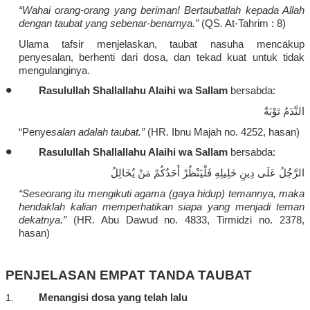
“
Wahai
orang-orang yang
beriman
!
Bertaubatlah
kepada
Allah
dengan
taubat
yang
sebenar-benarnya
.”
(QS. At-
Tahrim :
8)
Ulama tafsir
menjelaskan
,
taubat
nasuha
mencakup
penyesalan
,
berhenti
dari
dosa, dan
tekad
kuat
untuk
tidak
mengulanginya
.
•
Rasulullah Shallallahu
Alaihi
wa
Sallam
bersabda
:
النَّدَمُ تَوْبَةٌ
“
Penye
salan
adalah
taubat
.”
(HR. Ibnu Majah no. 4252,
hasan
)
•
Rasulullah Shallallahu
Alaihi
wa
Sallam
bersabda
:
الرَّجُلُ عَلَى دِينِ خَلِيلِهِ فَلْيَنْظُرْ أَحَدُكُمْ مَنْ يُخَالِلُ
“
Seseorang
itu
mengikuti
agama (
gaya
hidup
)
temannya
,
maka
hendaklah
kalian
memperhatikan
siapa
yang
menjadi
teman
dekatnya
.”
(HR. Abu Dawud no. 4833,
Tirmidzi
no. 2378,
hasan
)
PENJELASAN EMPAT TANDA TAUBAT
1.
Menangisi
dosa yang
telah
lalu