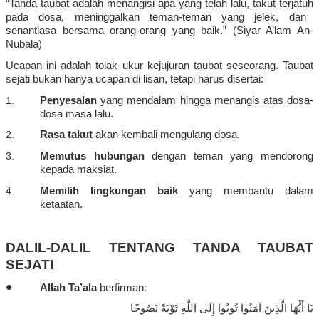
“Tanda
taubat
adalah
menangisi
apa
yang
telah
lalu
,
takut
terjatuh
pada dosa,
meninggalkan
teman-teman
yang
jelek
, dan
senantiasa
bersama
orang-orang yang
baik
.”
(Siyar
A’lam
An-
Nubala
)
Ucapan
ini
adalah
tolak
ukur
kejujuran
taubat
seseorang
.
Taubat
sejati
bukan
hanya
ucapan
di
lisan
,
tetapi
harus
disertai
:
1.
Penyesalan
yang
mendalam
hingga
menangis
atas
dosa-
dosa masa
lalu
.
2.
Rasa
takut
akan
kembali
mengulang
dosa.
3.
Memutus
hubungan
dengan
teman
yang
mendorong
kepada
maksiat
.
4.
Memilih
lingkungan
baik
yang
membantu
dalam
ketaatan
.
DALIL-DALIL TENTANG TANDA TAUBAT
SEJATI
•
Allah
Ta’ala
berfirman
:
يَا أَيُّهَا الَّذِينَ آمَنُوا تُوبُوا إِلَى اللَّهِ تَوْبَةً نَصُوحًا