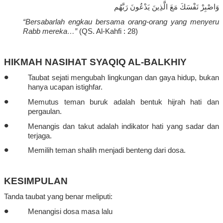
وَاصْبِرْ نَفْسَكَ مَعَ الَّذِينَ يَدْعُونَ رَبَّهُم
“
Bersabarlah
engkau
bersama
orang-orang yang
menyeru
Rabb
mereka
…”
(QS. Al-
Kahfi
:
28)
HIKMAH NASIHAT SYAQIQ AL-BALKHIY
•
Taubat
sejati
mengubah
lingkungan
dan
gaya
hidup
,
bukan
hanya
ucapan
istighfar
.
•
Memutus
teman
buruk
adalah
bentuk
hijrah
hati
dan
pergaulan
.
•
Menangis
dan
takut
adalah
indikator
hati
yang
sadar
dan
terjaga
.
•
Memilih
teman
shalih
menjadi
benteng
dari
dosa.
KESIMPULAN
Tanda
taubat
yang
benar
meliputi
:
•
Menangisi
dosa masa
lalu