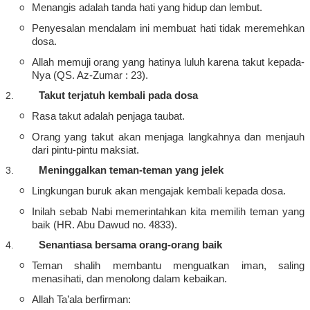
◦
Menangis
adalah
tanda
hati
yang
hidup
dan
lembut
.
◦
Penyesalan
mendalam
ini
membuat
hati
tidak
meremehkan
dosa.
◦
Allah
memuji
orang yang
hatinya
luluh
karena
takut
kepada
-
Nya (QS. Az-
Zumar :
23).
2.
Takut
terjatuh
kembali
pada dosa
◦
Rasa
takut
adalah
penjaga
taubat
.
◦
Orang yang
takut
akan
menjaga
langkahnya
dan
menjauh
dari
pintu-pintu
maksiat
.
3.
Meninggalkan
teman-teman
yang
jelek
◦
Lingkungan
buruk
akan
mengajak
kembali
kepada
dosa.
◦
Inilah
sebab
Nabi
memerintahkan
kita
memilih
teman
yang
baik
(HR. Abu Dawud no. 4833).
4.
Senantiasa
bersama
orang-orang
baik
◦
Teman
shalih
membantu
menguatkan
iman
,
saling
menasihati
, dan
menolong
dalam
kebaikan
.
◦
Allah
Ta’ala
berfirman
: