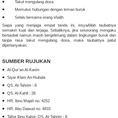
•
Takut
mengulang
dosa
•
Memutus
hubungan
dengan
teman
buruk
•
Selalu
bersama
orang
shalih
Siapa
yang
menjaga
empat
tanda
ini
,
insyaAllah
taubatnya
semakin
kuat
dan
terjaga
.
Sebaliknya
,
jika
seseorang
mengaku
bertaubat
namun
masih
bergelimang
dalam
lingkungan
buruk
dan
tanpa
rasa
takut
mengulang
dosa,
maka
taubatnya
patut
dipertanyakan
.
SUMBER RUJUKAN
•
Al-Qur’an Al-Karim
•
Siyar
A’lam
An-
Nubala
•
QS. At-
Tahrim :
8
•
QS. Al-
Kahfi
:
28
•
HR. Ibnu Majah no. 4252
•
HR. Abu Dawud no. 4833
•
Tafsir Ibnu Katsir, QS. At-
Tahrim :
8