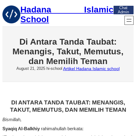
Skip
Hadana Islamic
Chat
to
Admin
content
School
Di Antara Tanda Taubat:
Menangis, Takut, Memutus,
dan Memilih Teman
Artikel Hadana Islamic school
August 21, 2025
hi-school
DI ANTARA TANDA TAUBAT: MENANGIS,
TAKUT, MEMUTUS, DAN MEMILIH TEMAN
Bismillah,
Syaqiq
Al-
Balkhiy
rahimahullah
berkata
: