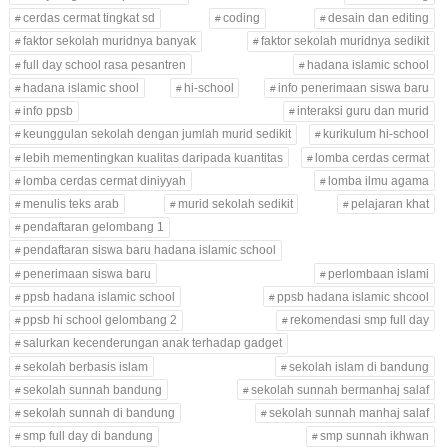
cerdas cermat tingkat sd
coding
desain dan editing
faktor sekolah muridnya banyak
faktor sekolah muridnya sedikit
full day school rasa pesantren
hadana islamic school
hadana islamic shool
hi-school
info penerimaan siswa baru
info ppsb
interaksi guru dan murid
keunggulan sekolah dengan jumlah murid sedikit
kurikulum hi-school
lebih mementingkan kualitas daripada kuantitas
lomba cerdas cermat
lomba cerdas cermat diniyyah
lomba ilmu agama
menulis teks arab
murid sekolah sedikit
pelajaran khat
pendaftaran gelombang 1
pendaftaran siswa baru hadana islamic school
penerimaan siswa baru
perlombaan islami
ppsb hadana islamic school
ppsb hadana islamic shcool
ppsb hi school gelombang 2
rekomendasi smp full day
salurkan kecenderungan anak terhadap gadget
sekolah berbasis islam
sekolah islam di bandung
sekolah sunnah bandung
sekolah sunnah bermanhaj salaf
sekolah sunnah di bandung
sekolah sunnah manhaj salaf
smp full day di bandung
smp sunnah ikhwan