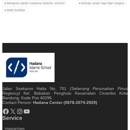
tahapan ppsb hadana islamic school
tulisan arab rapi dan bagus
web builder
Jalan Soekarno Hatta No. 701
(Seberang Perumahan Pinus
Regency)
Kel. Babakan Penghulu Kecamatan Cinambo Kota
Bandung, Kode Pos 40296
Contact Person:
Hadana Center (0878-2074-2929)
Facebook
X
Instagram
YouTube
Service
Hubungi Kami