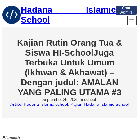
Skip
Hadana Islamic
Chat
to
Admin
content
School
Kajian Rutin Orang Tua &
Siswa HI-SchoolJuga
Terbuka Untuk Umum
(Ikhwan & Akhawat) –
Dengan judul: AMALAN
YANG PALING UTAMA #3
September 28, 2025
hi-school
Artikel Hadana Islamic school
, 
Kajian Hadana Islamic School
Bismillah…