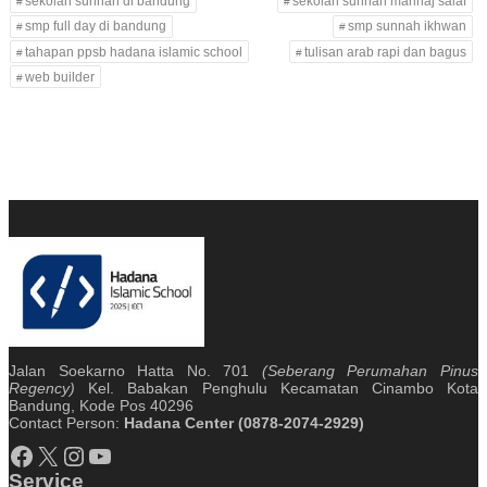
sekolah sunnah di bandung
sekolah sunnah manhaj salaf
smp full day di bandung
smp sunnah ikhwan
tahapan ppsb hadana islamic school
tulisan arab rapi dan bagus
web builder
Jalan Soekarno Hatta No. 701
(Seberang Perumahan Pinus
Regency)
Kel. Babakan Penghulu Kecamatan Cinambo Kota
Bandung, Kode Pos 40296
Contact Person:
Hadana Center (0878-2074-2929)
Facebook
X
Instagram
YouTube
Service