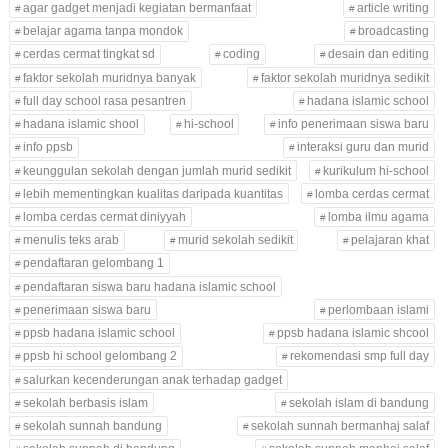
agar gadget menjadi kegiatan bermanfaat
article writing
belajar agama tanpa mondok
broadcasting
cerdas cermat tingkat sd
coding
desain dan editing
faktor sekolah muridnya banyak
faktor sekolah muridnya sedikit
full day school rasa pesantren
hadana islamic school
hadana islamic shool
hi-school
info penerimaan siswa baru
info ppsb
interaksi guru dan murid
keunggulan sekolah dengan jumlah murid sedikit
kurikulum hi-school
lebih mementingkan kualitas daripada kuantitas
lomba cerdas cermat
lomba cerdas cermat diniyyah
lomba ilmu agama
menulis teks arab
murid sekolah sedikit
pelajaran khat
pendaftaran gelombang 1
pendaftaran siswa baru hadana islamic school
penerimaan siswa baru
perlombaan islami
ppsb hadana islamic school
ppsb hadana islamic shcool
ppsb hi school gelombang 2
rekomendasi smp full day
salurkan kecenderungan anak terhadap gadget
sekolah berbasis islam
sekolah islam di bandung
sekolah sunnah bandung
sekolah sunnah bermanhaj salaf