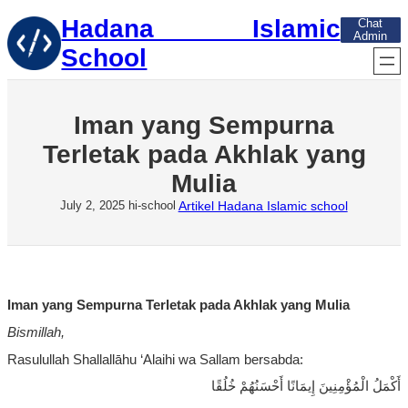
Skip
Hadana Islamic
Chat
to
Admin
content
School
Iman yang Sempurna
Terletak pada Akhlak yang
Mulia
Artikel Hadana Islamic school
July 2, 2025
hi-school
Iman yang
Sempurna
Terletak
pada
Akhlak
yang Mulia
Bismillah
,
Rasulullah Shallallāhu ‘
Alaihi
wa
Sallam
bersabda
:
أَكْمَلُ الْمُؤْمِنِينَ إِيمَانًا أَحْسَنُهُمْ خُلُقًا