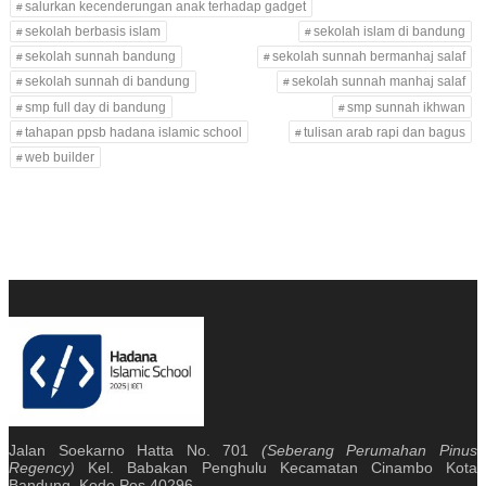
salurkan kecenderungan anak terhadap gadget
sekolah berbasis islam
sekolah islam di bandung
sekolah sunnah bandung
sekolah sunnah bermanhaj salaf
sekolah sunnah di bandung
sekolah sunnah manhaj salaf
smp full day di bandung
smp sunnah ikhwan
tahapan ppsb hadana islamic school
tulisan arab rapi dan bagus
web builder
Jalan Soekarno Hatta No. 701
(Seberang Perumahan Pinus
Regency)
Kel. Babakan Penghulu Kecamatan Cinambo Kota
Bandung, Kode Pos 40296