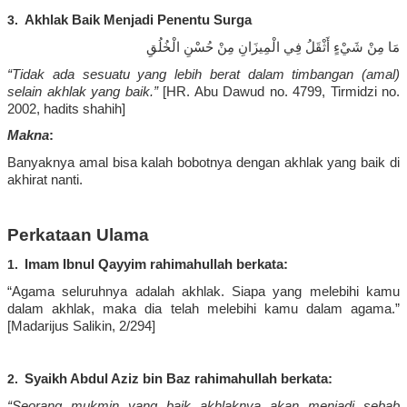
3.
Akhlak
Baik
Menjadi
Penentu
Surga
مَا مِنْ شَيْءٍ أَثْقَلُ فِي الْمِيزَانِ مِنْ حُسْنِ الْخُلُقِ
“Tidak
ada
sesuatu
yang
lebih
berat
dalam
timbangan
(
amal
)
selain
akhlak
yang
baik
.”
[
HR. Abu Dawud no. 4799,
Tirmidzi
no.
2002,
hadits
shahih
]
Makna
:
Banyaknya
amal
bisa
kalah
bobotnya
dengan
akhlak
yang
baik
di
akhirat
nanti
.
Perkataan
Ulama
1.
Imam Ibnul Qayyim
rahimahullah
berkata
:
“Agama
seluruhnya
adalah
akhlak
.
Siapa
yang
melebihi
kamu
dalam
akhlak
,
maka
dia
telah
melebihi
kamu
dalam
agama.”
[
Madarijus
Salikin, 2/294
]
2.
Syaikh
Abdul Aziz bin Baz
rahimahullah
berkata
:
“
Seorang
mukmin
yang
baik
akhlaknya
akan
menjadi
sebab