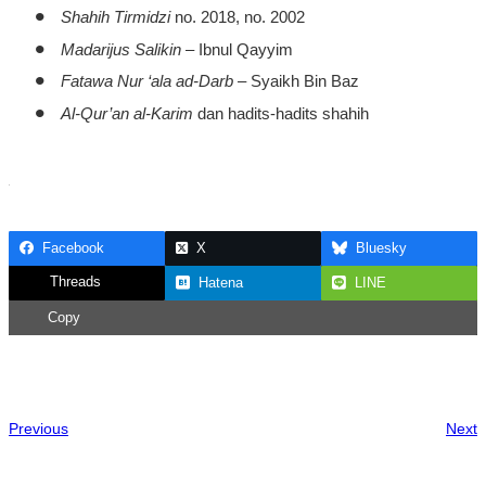
•
Shahih Tirmidzi
no. 2018, no. 2002
•
Madarijus
Salikin
–
Ibnul
Qayyim
•
Fatawa
Nur ‘ala ad-Darb
–
Syaikh
Bin Baz
•
Al-Qur’an al-Karim
dan
hadits-hadits
shahih
Facebook
X
Bluesky
Threads
Hatena
LINE
Copy
Previous
Next