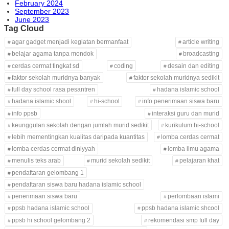
February 2024
September 2023
June 2023
Tag Cloud
agar gadget menjadi kegiatan bermanfaat
article writing
belajar agama tanpa mondok
broadcasting
cerdas cermat tingkat sd
coding
desain dan editing
faktor sekolah muridnya banyak
faktor sekolah muridnya sedikit
full day school rasa pesantren
hadana islamic school
hadana islamic shool
hi-school
info penerimaan siswa baru
info ppsb
interaksi guru dan murid
keunggulan sekolah dengan jumlah murid sedikit
kurikulum hi-school
lebih mementingkan kualitas daripada kuantitas
lomba cerdas cermat
lomba cerdas cermat diniyyah
lomba ilmu agama
menulis teks arab
murid sekolah sedikit
pelajaran khat
pendaftaran gelombang 1
pendaftaran siswa baru hadana islamic school
penerimaan siswa baru
perlombaan islami
ppsb hadana islamic school
ppsb hadana islamic shcool
ppsb hi school gelombang 2
rekomendasi smp full day