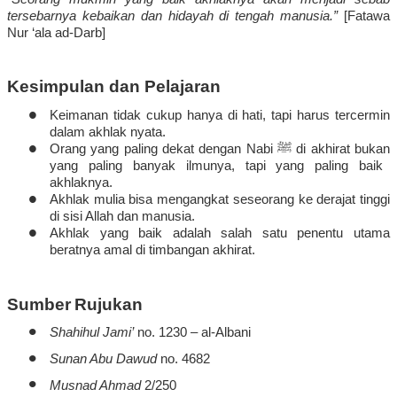
tersebarnya
kebaikan
dan
hidayah
di
tengah
manusia
.”
[
Fatawa
Nur ‘ala ad-Darb
]
Kesimpulan dan Pelajaran
•
Keimanan
tidak
cukup
hanya
di
hati
,
tapi
harus
tercermin
dalam
akhlak
nyata.
•
Orang yang paling
dekat
dengan
Nabi
ﷺ
di
akhirat
bukan
yang paling
banyak
ilmunya
,
tapi
yang paling
baik
akhlaknya
.
•
Akhlak
mulia
bisa
mengangkat
seseorang
ke
derajat
tinggi
di
sisi
Allah dan
manusia
.
•
Akhlak
yang
baik
adalah
salah
satu
penentu
utama
beratnya
amal
di
timbangan
akhirat
.
Sumber
Rujukan
•
Shahihul
Jami’
no. 1230 – al-Albani
•
Sunan Abu Dawud
no. 4682
•
Musnad
Ahmad
2/250