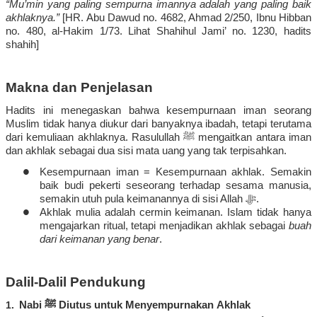
“Mu’min yang paling
sempurna
imannya
adalah
yang paling
baik
akhlaknya
.”
[
HR. Abu Dawud no. 4682, Ahmad 2/250, Ibnu Hibban
no. 480, al-Hakim 1/73.
Lihat
Shahihul
Jami’ no. 1230,
hadits
shahih
]
Makna
dan
Penjelasan
Hadits
ini
menegaskan
bahwa
kesempurnaan
iman
seorang
Muslim
tidak
hanya
diukur
dari
banyaknya
ibadah,
tetapi
terutama
dari
kemuliaan
akhlaknya
. Rasulullah
ﷺ
mengaitkan
antara
iman
dan
akhlak
sebagai
dua
sisi
mata
uang yang
tak
terpisahkan
.
•
Kesempurnaan
iman
=
Kesempurnaan
akhlak
.
Semakin
baik
budi
pekerti
seseorang
terhadap
sesama
manusia
,
semakin
utuh
pula
keimanannya
di
sisi
Allah
ﷻ
.
•
Akhlak
mulia
adalah
cermin
keimanan
.
Islam
tidak
hanya
mengajarkan
ritual,
tetapi
menjadikan
akhlak
sebagai
buah
dari
keimanan
yang
benar
.
Dalil-Dalil Pendukung
1.
Nabi
ﷺ
Diutus
untuk
Menyempurnakan
Akhlak