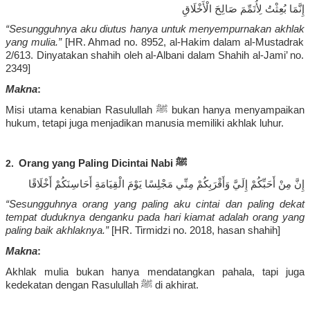
إِنَّمَا بُعِثْتُ لِأُتَمِّمَ صَالِحَ الْأَخْلَاقِ
“
Sesungguhnya
aku
diutus
hanya
untuk
menyempurnakan
akhlak
yang
mulia
.”
[
HR. Ahmad no. 8952, al-Hakim
dalam
al-
Mustadrak
2/613.
Dinyatakan
shahih
oleh al-Albani
dalam
Shahih
al-Jami’ no.
2349
]
Makna
:
Misi
utama
kenabian
Rasulullah
ﷺ
bukan
hanya
menyampaikan
hukum
,
tetapi
juga
menjadikan
manusia
memiliki
akhlak
luhur
.
2.
Orang yang Paling
Dicintai
Nabi
ﷺ
إِنَّ مِنْ أَحَبِّكُمْ إِلَيَّ وَأَقْرَبِكُمْ مِنِّي مَجْلِسًا يَوْمَ الْقِيَامَةِ أَحَاسِنَكُمْ أَخْلَاقًا
“
Sesungguhnya
orang yang paling
aku
cintai
dan paling
dekat
tempat
duduknya
denganku
pada
hari
kiamat
adalah
orang yang
paling
baik
akhlaknya
.”
[
HR.
Tirmidzi
no. 2018,
hasan
shahih
]
Makna
:
Akhlak
mulia
bukan
hanya
mendatangkan
pahala
,
tapi
juga
kedekatan
dengan
Rasulullah
ﷺ
di
akhirat
.