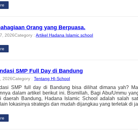
re
ahagiaan Orang yang Berpuasa.
7, 2026
Category :
Artikel Hadana Islamic school
re
dasi SMP Full Day di Bandung
, 2026
Category :
Tentang HI-School
asi SMP full day di Bandung bisa dilihat dimana yah? Ma
nnya dalam artikel berikut ini. Bismillah, Bagi Abu/Ummu ya
di daerah Bandung, Hadana Islamic School adalah salah satu
lain lokasinya strategis dan mudah dijangkau yang terletak di 
re