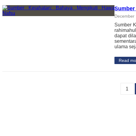
Sumber 
December 
Sumber Ke
rahimahu
dapat dil
sementar
ulama se
Read mo
1