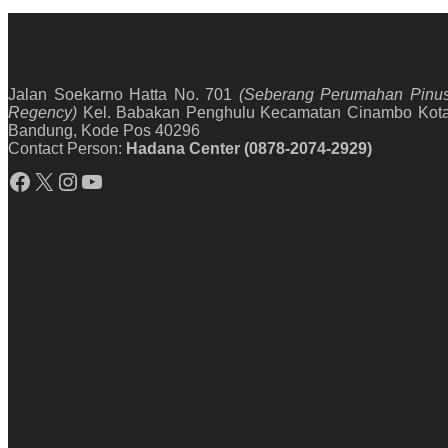
Jalan Soekarno Hatta No. 701
(Seberang Perumahan Pinu
Regency)
Kel. Babakan Penghulu Kecamatan Cinambo Kot
Bandung, Kode Pos 40296
Contact Person:
Hadana Center (0878-2074-2929)
Facebook
X
Instagram
YouTube