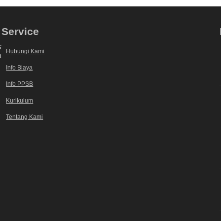
Service
s
Hubungi Kami
a
Info Biaya
Info PPSB
Kurikulum
Tentang Kami