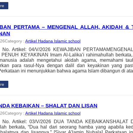
re
BAN PERTAMA – MENGENAL ALLAH, AKIDAH &
NAN
026
Category :
Artikel Hadana Islamic school
ah, No. Artikel: 04/V/2026 KEWAJIBAN PERTAMAMENGEN
ENUH KEYAKINAN Imam Al-Lalika’i rahimahullah berkata, “
manusia adalah mengetahui akidah agama, memahami tauhid 
kan para rasul-Nya dengan dalil dan keyakinan yang pasti.
erkataan ini menunjukkan bahwa agama Islam dibangun di at
re
NDA KEBAIKAN – SHALAT DAN LISAN
026
Category :
Artikel Hadana Islamic school
h, No. Artikel: 03/V/2026 DUA TANDA KEBAIKANSHALAT
lah berkata, “Dua hal dari seorang hamba yang apabila ked
shalatnya dan lisannya.” [Siyar A’lamin Nubala] Perkataan i