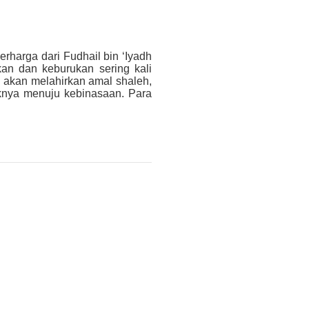
rharga dari Fudhail bin ‘Iyadh
an dan keburukan sering kali
n akan melahirkan amal shaleh,
knya menuju kebinasaan. Para