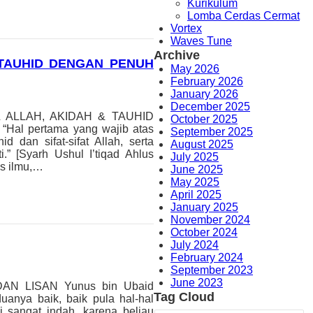
Kurikulum
Lomba Cerdas Cermat
Vortex
Waves Tune
Archive
 TAUHID DENGAN PENUH
May 2026
February 2026
January 2026
December 2025
AL ALLAH, AKIDAH & TAUHID
October 2025
Hal pertama yang wajib atas
September 2025
dan sifat-sifat Allah, serta
August 2025
” [Syarh Ushul I’tiqad Ahlus
July 2025
as ilmu,…
June 2025
May 2025
April 2025
January 2025
November 2024
October 2024
July 2024
February 2024
September 2023
June 2023
 DAN LISAN Yunus bin Ubaid
Tag Cloud
uanya baik, baik pula hal-hal
ni sangat indah, karena beliau