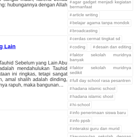
agar gadget menjadi kegiatan
ng: hubungannya dengan Allah
bermanfaat
article writing
belajar agama tanpa mondok
broadcasting
cerdas cermat tingkat sd
g Lain
coding
desain dan editing
faktor sekolah muridnya
banyak
Tauhid Sebelum yang Lain Abu
faktor sekolah muridnya
 adalah mendahulukan Tauhid
sedikit
taan ini ringkas, tetapi sangat
, amal shalih adalah dinding,
full day school rasa pesantren
sinya rapuh, maka bangunan…
hadana islamic school
hadana islamic shool
hi-school
info penerimaan siswa baru
info ppsb
interaksi guru dan murid
keunggulan sekolah dengan