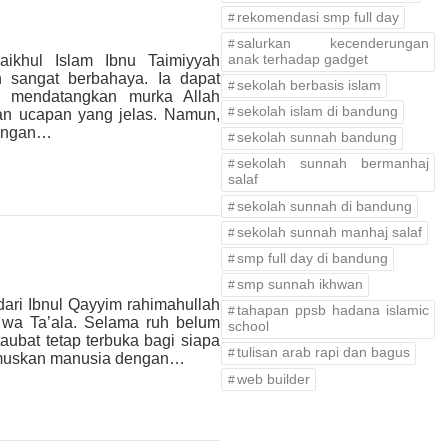
rekomendasi smp full day
salurkan kecenderungan
anak terhadap gadget
ikhul Islam Ibnu Taimiyyah
 sangat berbahaya. Ia dapat
sekolah berbasis islam
n mendatangkan murka Allah
sekolah islam di bandung
n ucapan yang jelas. Namun,
bongan…
sekolah sunnah bandung
sekolah sunnah bermanhaj
salaf
sekolah sunnah di bandung
sekolah sunnah manhaj salaf
smp full day di bandung
smp sunnah ikhwan
ari Ibnul Qayyim rahimahullah
tahapan ppsb hadana islamic
 wa Ta’ala. Selama ruh belum
school
taubat tetap terbuka bagi siapa
tulisan arab rapi dan bagus
rumuskan manusia dengan…
web builder