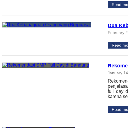
Read mo
Dua Keb
February 2
Read mo
Rekomen
January 14
Rekomend
penjelasa
full day 
karena se
Read mo