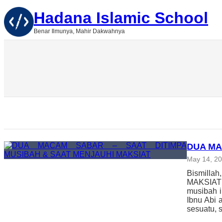
Skip
Hadana Islamic School
to
content
Benar Ilmunya, Mahir Dakwahnya
DUA MA
May 14, 2
Bismilla
MAKSIAT M
musibah i
Ibnu Abi 
sesuatu, 