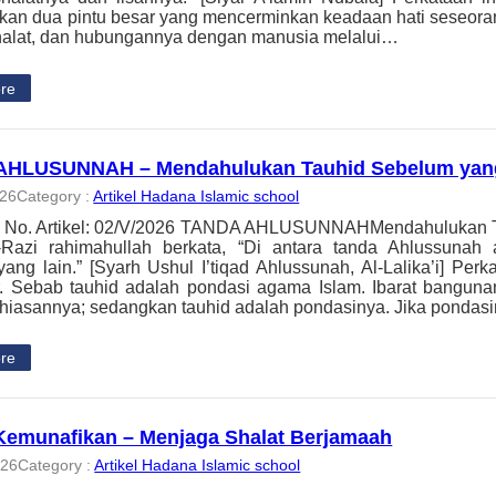
an dua pintu besar yang mencerminkan keadaan hati seseora
halat, dan hubungannya dengan manusia melalui…
re
AHLUSUNNAH – Mendahulukan Tauhid Sebelum yan
026
Category :
Artikel Hadana Islamic school
h, No. Artikel: 02/V/2026 TANDA AHLUSUNNAHMendahulukan 
-Razi rahimahullah berkata, “Di antara tanda Ahlussunah
ang lain.” [Syarh Ushul I’tiqad Ahlussunah, Al-Lalika’i] Perka
 Sebab tauhid adalah pondasi agama Islam. Ibarat bangunan
 hiasannya; sedangkan tauhid adalah pondasinya. Jika ponda
re
 Kemunafikan – Menjaga Shalat Berjamaah
026
Category :
Artikel Hadana Islamic school