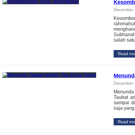
Kesomb
December 
Kesombon
rahimahu
menghanc
Subhanah
salah sa
Read mo
Menunda
December 
Menunda T
Taubat a
sampai di
saja yang
Read mo