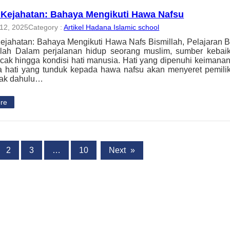
Kejahatan: Bahaya Mengikuti Hawa Nafsu
12, 2025
Category :
Artikel Hadana Islamic school
jahatan: Bahaya Mengikuti Hawa Nafs Bismillah, Pelajaran Be
llah Dalam perjalanan hidup seorang muslim, sumber kebaik
acak hingga kondisi hati manusia. Hati yang dipenuhi keimana
a hati yang tunduk kepada hawa nafsu akan menyeret pemili
jak dahulu…
re
2
3
…
10
Next
»