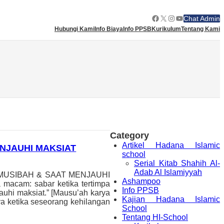
Facebook
X
Instagram
YouTube
Chat Admin
Hubungi Kami
Info Biaya
Info PPSB
Kurikulum
Tentang Kami
Category
Artikel Hadana Islamic
ENJAUHI MAKSIAT
school
Serial Kitab Shahih Al-
Adab Al Islamiyyah
PA MUSIBAH & SAAT MENJAUHI
Ashampoo
 macam: sabar ketika tertimpa
Info PPSB
jauhi maksiat.” [Mausu’ah karya
Kajian Hadana Islamic
a ketika seseorang kehilangan
School
Tentang HI-School