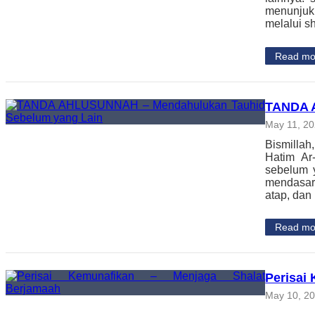
menunjukk
melalui s
Read mo
TANDA 
May 11, 2
Bismilla
Hatim Ar
sebelum y
mendasar.
atap, dan
Read mo
Perisai
May 10, 2