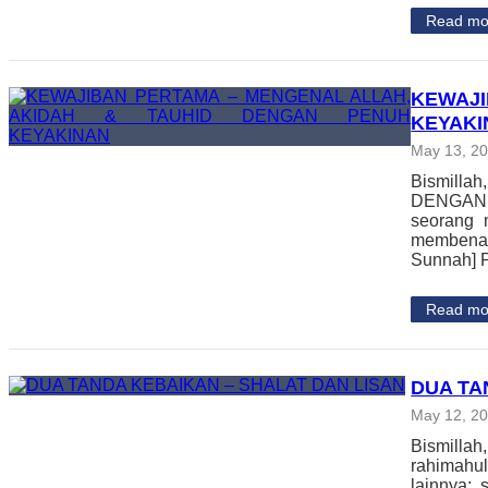
Read mo
KEWAJI
KEYAKI
May 13, 2
Bismill
DENGAN P
seorang 
membenar
Sunnah] P
Read mo
DUA TA
May 12, 2
Bismilla
rahimahul
lainnya: 