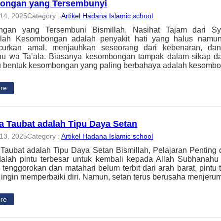
ongan yang Tersembunyi
14, 2025
Category :
Artikel Hadana Islamic school
gan yang Tersembuni Bismillah, Nasihat Tajam dari Sya
llah Kesombongan adalah penyakit hati yang halus namun
urkan amal, menjauhkan seseorang dari kebenaran, da
u wa Ta’ala. Biasanya kesombongan tampak dalam sikap da
tu bentuk kesombongan yang paling berbahaya adalah kesom
re
 Taubat adalah Tipu Daya Setan
13, 2025
Category :
Artikel Hadana Islamic school
aubat adalah Tipu Daya Setan Bismillah, Pelajaran Penting d
dalah pintu terbesar untuk kembali kepada Allah Subhanahu
 tenggorokan dan matahari belum terbit dari arah barat, pintu 
 ingin memperbaiki diri. Namun, setan terus berusaha menje
re